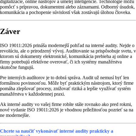
digitalizácie, online nástrojov a umelej inteligencie. Technológie môžu
pomôcť s prípravou, dokumentmi alebo záznamami. Odborný úsudok,
komunikácia a pochopenie súvislostí však zostávajú úlohou človeka.
Záver
ISO 19011:2026 prináša modernejší pohľad na interné audity. Nejde o
revolúciu, ale o prirodzený vývoj. Auditovanie sa prispôsobuje svetu, v
ktorom sú dokumenty elektronické, komunikácia prebieha aj online a
firmy potrebujú efektívne overovať, či ich systémy manažérstva
skutočne fungujú.
Pre interných audítorov je to dobrá správa. Audit už nemusí byť len
formálnou povinnosťou. Môže byť praktickým nástrojom, ktorý firme
pomáha zlepšovať procesy, znižovať riziká a lepšie využívať systém
manažérstva v každodennej praxi.
Ak interné audity vo vašej firme robíte stále rovnako ako pred rokmi,
nové vydanie ISO 19011:2026 je vhodnou príležitosťou pozrieť sa na
ne modernejšie.
Chcete sa naučiť vykonávať interné audity prakticky a