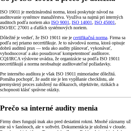
ISO 19011 je medzinárodná norma, ktorá poskytuje návod na
auditovanie systémov manažérstva. Využíva sa najmä pri interných
auditoch podľa noriem ako
ISO 9001
,
ISO 14001
,
ISO 45001
,
ISO/IEC 27001 a ďalších systémových noriem.
Dôležité je vedieť, že ISO 19011 nie je
certifikačná norma
. Firma sa
podľa nej priamo necertifikuje. Je to návodová norma, ktorá opisuje
dobrú auditnú prax — teda ako audity plánovať, vykonávať,
vyhodnocovať a ako posudzovať kompetentnosť audítorov.
CQI/IRCA výslovne uvádza, že organizácie sa podľa ISO 19011
necertifikujú a norma neobsahuje audítovateľné požiadavky.
Pre interného audítora je však ISO 19011 mimoriadne dôležitá.
Pomáha pochopiť, že audit nie je len vypĺňanie checklistu, ale
premyslený proces založený na dôkazoch, objektivite, rizikách a
schopnosti klásť správne otázky.
Prečo sa interné audity menia
Firmy dnes fungujú inak ako pred desiatimi rokmi. Mnohé záznamy už
nie sú v šanónoch, ale v softvéri. Dokumentácia je uložená v cloude.