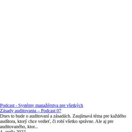
Podcast - Systémy manažérstva pre všetkých
Zásady auditovania – Podcast 07
Dnes to bude o auditovaní a zásadách. Zaujímavá téma pre každého
audítora, ktorý chce vedieť, či robí všetko správne. Ale aj pre
auditovaného, ktor...
4. apríla 2022