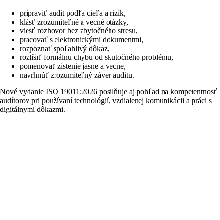
pripraviť audit podľa cieľa a rizík,
klásť zrozumiteľné a vecné otázky,
viesť rozhovor bez zbytočného stresu,
pracovať s elektronickými dokumentmi,
rozpoznať spoľahlivý dôkaz,
rozlíšiť formálnu chybu od skutočného problému,
pomenovať zistenie jasne a vecne,
navrhnúť zrozumiteľný záver auditu.
Nové vydanie ISO 19011:2026 posilňuje aj pohľad na kompetentnosť
audítorov pri používaní technológií, vzdialenej komunikácii a práci s
digitálnymi dôkazmi.