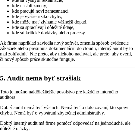
kde sa vyskytli reklamácie,
kde nastali zmeny,
kde pracujú noví zamestnanci,
kde je vyššie riziko chyby,
kde môže mať zlyhanie vážnejší dopad,
kde sa spracúvajú dôležité údaje,
kde sú kritické dodávky alebo procesy.
Ak firma napríklad zaviedla nový softvér, zmenila spôsob evidencie
zákaziek alebo presunula dokumentáciu do cloudu, interný audit by to
mal zohľadniť. Nie preto, aby niekoho nachytal, ale preto, aby overil,
či nový spôsob práce skutočne funguje.
5. Audit nemá byť strašiak
Toto je možno najdôležitejšie posolstvo pre každého interného
audítora.
Dobrý audit nemá byť výsluch. Nemá byť o dokazovaní, kto spravil
chybu. Nemá byť o vytváraní zbytočnej administratívy.
Dobrý interný audit má firme pomôcť odpovedať na jednoduché, ale
dôležité otázky: