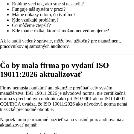
Robíme veci tak, ako sme si nastavili?
Funguje náš systém v praxi?
Máme dôkazy o tom, čo tvrdíme?
Kde vznikajú problémy?
Čo môžeme zlepšiť?
Kde máme riziká, ktoré si možno neuvedomujeme?
Ak je audit vedený správne, môže byť užitočný pre manažment,
pracovníkov aj samotných audítorov.
Čo by mala firma po vydaní ISO
19011:2026 aktualizovať
Firmy nemusia panikáriť ani okamžite prerábať celý systém
manažérstva. ISO 19011:2026 je návodová norma, nie certifikačná
norma s prechodným obdobím ako pri ISO 9001 alebo ISO 14001.
CQI/IRCA uvádza, že ISO 19011:2026 ako návodová norma nemá
klasické prechodné obdobie.
Napriek tomu je rozumné pozrieť sa na vlastnú prax auditovania a
aktualizovať najmä: