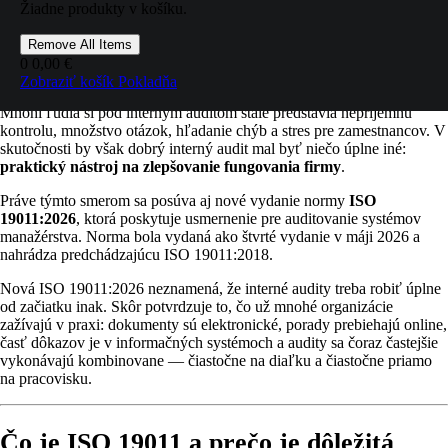
Žiadne produkty v košíku.
prečo sú dôležité hybridné audity, elektronické
dôkazy, prístup založený na riziku a kompetentnosť
Remove All Items
interných audítorov.
0
0,00 €
Zobraziť košík
Pokladňa
Mnohí ľudia si pod interným auditom stále predstavia nepríjemnú
kontrolu, množstvo otázok, hľadanie chýb a stres pre zamestnancov. V
skutočnosti by však dobrý interný audit mal byť niečo úplne iné:
praktický nástroj na zlepšovanie fungovania firmy
.
Práve týmto smerom sa posúva aj nové vydanie normy
ISO
19011:2026
, ktorá poskytuje usmernenie pre auditovanie systémov
manažérstva. Norma bola vydaná ako štvrté vydanie v máji 2026 a
nahrádza predchádzajúcu ISO 19011:2018.
Nová ISO 19011:2026 neznamená, že interné audity treba robiť úplne
od začiatku inak. Skôr potvrdzuje to, čo už mnohé organizácie
zažívajú v praxi: dokumenty sú elektronické, porady prebiehajú online,
časť dôkazov je v informačných systémoch a audity sa čoraz častejšie
vykonávajú kombinovane — čiastočne na diaľku a čiastočne priamo
na pracovisku.
Čo je ISO 19011 a prečo je dôležitá