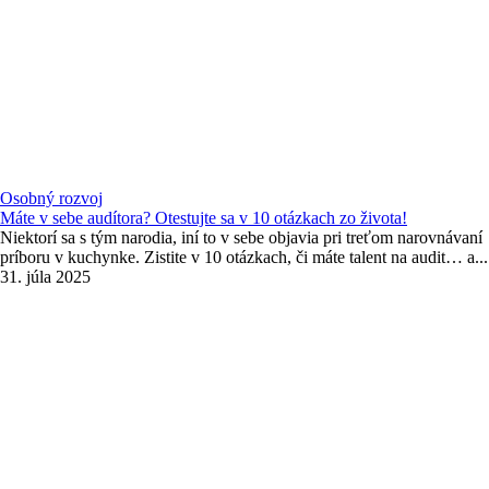
Osobný rozvoj
Máte v sebe audítora? Otestujte sa v 10 otázkach zo života!
Niektorí sa s tým narodia, iní to v sebe objavia pri treťom narovnávaní
príboru v kuchynke. Zistite v 10 otázkach, či máte talent na audit… a...
31. júla 2025