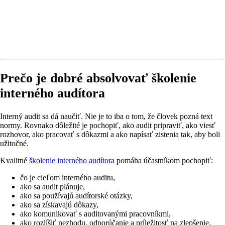
Prečo je dobré absolvovať školenie
interného audítora
Interný audit sa dá naučiť. Nie je to iba o tom, že človek pozná text
normy. Rovnako dôležité je pochopiť, ako audit pripraviť, ako viesť
rozhovor, ako pracovať s dôkazmi a ako napísať zistenia tak, aby boli
užitočné.
Kvalitné
školenie interného audítora
pomáha účastníkom pochopiť:
čo je cieľom interného auditu,
ako sa audit plánuje,
ako sa používajú audítorské otázky,
ako sa získavajú dôkazy,
ako komunikovať s auditovanými pracovníkmi,
ako rozlíšiť nezhodu, odporúčanie a príležitosť na zlepšenie,