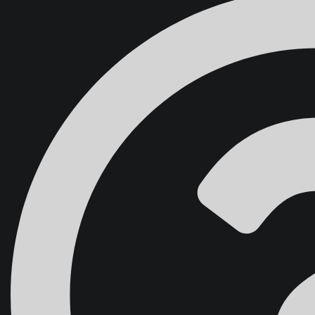
Domov
Školenia
Blog
O nás
Kontakt
{{ search
ÚČET ŠTUDENTA