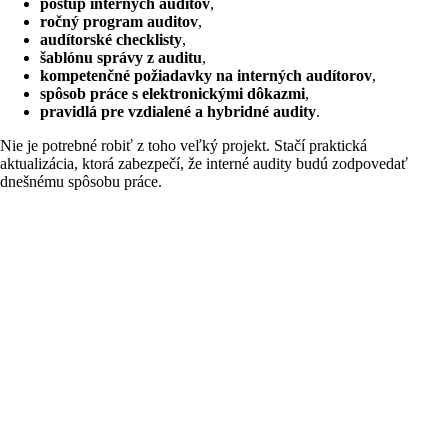
postup interných auditov
,
ročný program auditov
,
audítorské checklisty
,
šablónu správy z auditu
,
kompetenčné požiadavky na interných audítorov
,
spôsob práce s elektronickými dôkazmi
,
pravidlá pre vzdialené a hybridné audity
.
Nie je potrebné robiť z toho veľký projekt. Stačí praktická
aktualizácia, ktorá zabezpečí, že interné audity budú zodpovedať
dnešnému spôsobu práce.