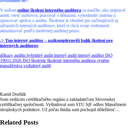
zrozumiteľne?
V našom
online školení interného audítora
sa naučíte, ako pripraviť
audit, viesť rozhovor, pracovať s dôkazmi, vyhodnotiť zistenia a
spracovať správu z auditu. Školenie je vhodné pre začínajúcich aj
súčasných interných audítorov, ktorí si chcú svoje vedomosti
aktualizovať podľa modernej auditnej praxe.
-> Top interný audítor – najkomplexnejší balík školení pre
interných audítorov
dôkazy auditu
hybridný audit
interný audit
interný audítor
ISO
19011:2026
ISO školenie
školenie interného audítora
systém
manažérstva
vzdialený audit
Kamil Dorňák
Som vedúcim certifikačného orgánu a zakladateľom Slovenskej
certifikačnej spoločnosti. Vyštudoval som STU SjF odbor Manažment
strojárskych podnikov. Už počas štúdia som pochopil dôležitosť
noriem a osvojil som si filozofiu systémov manažérstva. Audítorom
som od roku 2005. V rámci audítorskej činnosti preverujem
Related Posts
každoročne desiatky firiem z najrôznejších oblasti hospodárstva. To ma