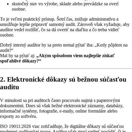
skutočný stav vo výrobe, sklade alebo prevádzke sa overí
osobne.
To je veľmi praktický prístup. Šetrí čas, znižuje administratívu a
umožňuje lepšie pripraviť samotný audit. Zároveň však vyžaduje, aby
audítor vedel rozlíšiť, čo sa dá overiť na diaľku a čo treba vidieť
osobne.
Dobrý interný audítor by sa preto nemal pýtať iba: „Kedy pôjdem na
audit?“
Mal by sa pýtať aj:
„Akým spôsobom viem najlepšie získať
spoľahlivé dôkazy?“
2. Elektronické dôkazy sú bežnou súčasťou
auditu
V minulosti sa pri auditoch často pracovalo najmä s papierovými
dokumentmi. Dnes sú však bežné elektronické záznamy, databázy,
informačné systémy, fotografie, e-maily, online formuláre alebo
exporty zo softvéru.
ISO 19011:2026 viac zohľadňuje, že digitálne dôkazy sú súčasťou
modernej audítorskej praxe. Audítor však musí vedieť posúdiť, či je