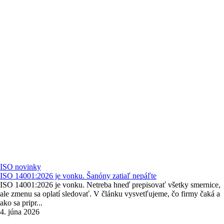
ISO novinky
ISO 14001:2026 je vonku. Šanóny zatiaľ nepáľte
ISO 14001:2026 je vonku. Netreba hneď prepisovať všetky smernice,
ale zmenu sa oplatí sledovať. V článku vysvetľujeme, čo firmy čaká a
ako sa pripr...
4. júna 2026