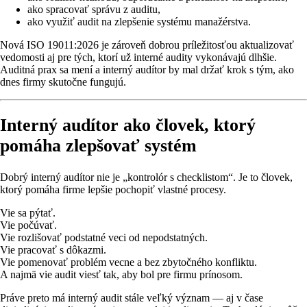
ako spracovať správu z auditu,
ako využiť audit na zlepšenie systému manažérstva.
Nová ISO 19011:2026 je zároveň dobrou príležitosťou aktualizovať
vedomosti aj pre tých, ktorí už interné audity vykonávajú dlhšie.
Auditná prax sa mení a interný audítor by mal držať krok s tým, ako
dnes firmy skutočne fungujú.
Interný audítor ako človek, ktorý
pomáha zlepšovať systém
Dobrý interný audítor nie je „kontrolór s checklistom“. Je to človek,
ktorý pomáha firme lepšie pochopiť vlastné procesy.
Vie sa pýtať.
Vie počúvať.
Vie rozlišovať podstatné veci od nepodstatných.
Vie pracovať s dôkazmi.
Vie pomenovať problém vecne a bez zbytočného konfliktu.
A najmä vie audit viesť tak, aby bol pre firmu prínosom.
Práve preto má interný audit stále veľký význam — aj v čase