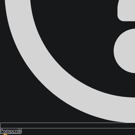
}}
0
Váš košík
Pomocník