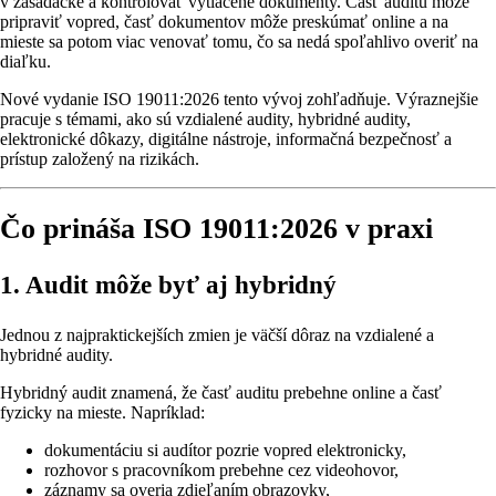
v zasadačke a kontrolovať vytlačené dokumenty. Časť auditu môže
pripraviť vopred, časť dokumentov môže preskúmať online a na
mieste sa potom viac venovať tomu, čo sa nedá spoľahlivo overiť na
diaľku.
Nové vydanie ISO 19011:2026 tento vývoj zohľadňuje. Výraznejšie
pracuje s témami, ako sú vzdialené audity, hybridné audity,
elektronické dôkazy, digitálne nástroje, informačná bezpečnosť a
prístup založený na rizikách.
Čo prináša ISO 19011:2026 v praxi
1. Audit môže byť aj hybridný
Jednou z najpraktickejších zmien je väčší dôraz na vzdialené a
hybridné audity.
Hybridný audit znamená, že časť auditu prebehne online a časť
fyzicky na mieste. Napríklad:
dokumentáciu si audítor pozrie vopred elektronicky,
rozhovor s pracovníkom prebehne cez videohovor,
záznamy sa overia zdieľaním obrazovky,