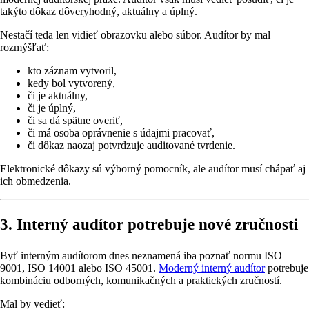
takýto dôkaz dôveryhodný, aktuálny a úplný.
Nestačí teda len vidieť obrazovku alebo súbor. Audítor by mal
rozmýšľať:
kto záznam vytvoril,
kedy bol vytvorený,
či je aktuálny,
či je úplný,
či sa dá spätne overiť,
či má osoba oprávnenie s údajmi pracovať,
či dôkaz naozaj potvrdzuje auditované tvrdenie.
Elektronické dôkazy sú výborný pomocník, ale audítor musí chápať aj
ich obmedzenia.
3. Interný audítor potrebuje nové zručnosti
Byť interným audítorom dnes neznamená iba poznať normu ISO
9001, ISO 14001 alebo ISO 45001.
Moderný interný audítor
potrebuje
kombináciu odborných, komunikačných a praktických zručností.
Mal by vedieť: