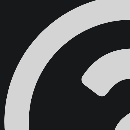
Domov
Školenia
Blog
O nás
Kontakt
Účet študenta
{{ search