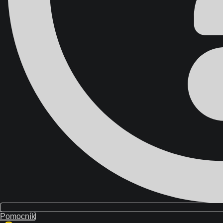
}}
0
Váš košík
Pomocník