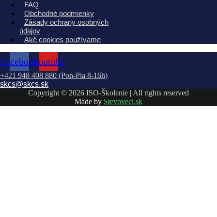
FAQ
Obchodné podmienky
Zásady ochrany osobných
údajov
Aké cookies používame
Facebook
Youtube
+421 948 408 880 (Pon-Pia 8-16h)
skcs@skcs.sk
Copyright © 2026 ISO-Školenie | All rights reserved
Made by
Stevoveci.sk