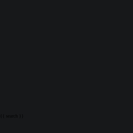
Menu
ISO-Školenie
{{ search }}