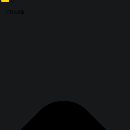
Účet študenta
0
Váš košík
{{ search }}
0
Váš košík