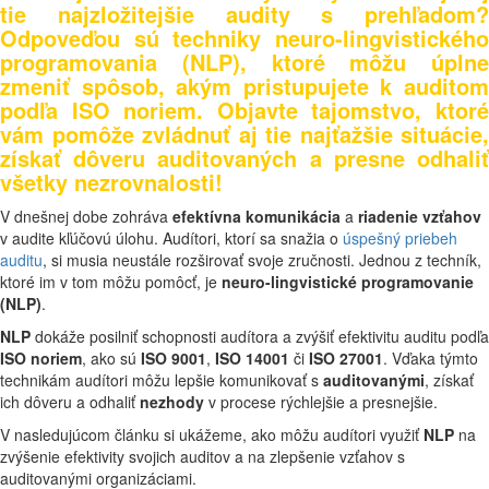
tie najzložitejšie audity s prehľadom?
Odpoveďou sú techniky neuro-lingvistického
programovania (NLP), ktoré môžu úplne
zmeniť spôsob, akým pristupujete k auditom
podľa ISO noriem. Objavte tajomstvo, ktoré
vám pomôže zvládnuť aj tie najťažšie situácie,
získať dôveru auditovaných a presne odhaliť
všetky nezrovnalosti!
V dnešnej dobe zohráva
efektívna komunikácia
a
riadenie vzťahov
v audite kľúčovú úlohu. Audítori, ktorí sa snažia o
úspešný priebeh
auditu
, si musia neustále rozširovať svoje zručnosti. Jednou z techník,
ktoré im v tom môžu pomôcť, je
neuro-lingvistické programovanie
(NLP)
.
NLP
dokáže posilniť schopnosti audítora a zvýšiť efektivitu auditu podľa
ISO noriem
, ako sú
ISO 9001
,
ISO 14001
či
ISO 27001
. Vďaka týmto
technikám audítori môžu lepšie komunikovať s
auditovanými
, získať
ich dôveru a odhaliť
nezhody
v procese rýchlejšie a presnejšie.
V nasledujúcom článku si ukážeme, ako môžu audítori využiť
NLP
na
zvýšenie efektivity svojich auditov a na zlepšenie vzťahov s
auditovanými organizáciami.