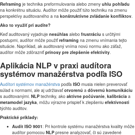
Reframing
je technika preformulovania alebo zmeny
uhlu pohľadu
na konkrétnu situáciu. Audítor môže použiť túto techniku na zmenu
perspektívy auditovaného a na
konštruktívne zvládanie konfliktov
.
Ako to využiť pri audite?
Keď auditovaný vyjadruje
nesúhlas
alebo
frustráciu
s určitými
postupmi, audítor môže použiť
reframing
na zmenu vnímania tejto
situácie. Napríklad, ak auditovaný vníma novú normu ako záťaž,
audítor môže zdôrazniť
prínosy pre zlepšenie efektivity
.
Aplikácia NLP v praxi audítora
systémov manažérstva podľa ISO
Audítori systémov manažérstva
podľa
ISO
musia nielen preverovať
súlad s normami, ale aj udržiavať
otvorenú
a
dôvernú komunikáciu
s auditovanými.
NLP
techniky, ako
aktívne počúvanie
,
kalibrácia
a
metamodel jazyka
, môžu výrazne prispieť k zlepšeniu
efektívnosti
týchto auditov.
Praktické príklady:
Audit ISO 9001
: Pri kontrole systému manažérstva kvality môže
audítor pomocou
NLP
presne analyzovať, či sú zavedené