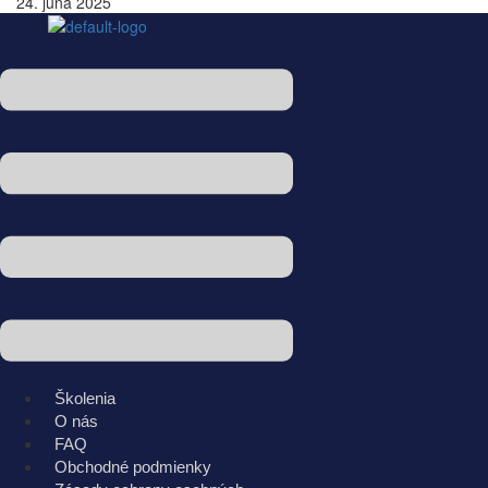
24. júna 2025
Menu
Školenia
O nás
FAQ
Obchodné podmienky