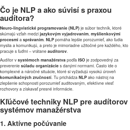
Čo je NLP a ako súvisí s praxou
audítora?
Neuro-lingvistické programovanie (NLP)
je súbor techník, ktoré
skúmajú vzťah medzi
jazykovým vyjadrovaním
,
myšlienkovými
procesmi
a
správaním
.
NLP
pomáha lepšie porozumieť, ako ľudia
myslia a komunikujú, a preto je mimoriadne užitočné pre každého, kto
pracuje s ľuďmi – vrátane
audítorov
.
Audítor v
systémoch manažérstva
podľa
ISO
je zodpovedný za
preverenie
súladu organizácie
s danými normami. Často ide o
komplexné a náročné situácie, ktoré si vyžadujú vysokú úroveň
komunikačných zručností
. Tu prichádza
NLP
ako nástroj na
zlepšenie schopnosti porozumieť auditovaným, efektívne viesť
rozhovory a získavať presné informácie.
Kľúčové techniky NLP pre audítorov
systémov manažérstva
1. Aktívne počúvanie