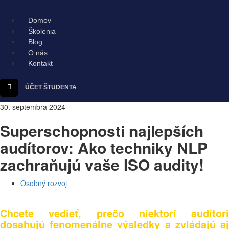
Domov
Školenia
Blog
O nás
Kontakt
ÚČET ŠTUDENTA
30. septembra 2024
Superschopnosti najlepších
audítorov: Ako techniky NLP
zachraňujú vaše ISO audity!
Osobný rozvoj
Chcete vedieť, prečo niektorí audítori
dosahujú fenomenálne výsledky a zvládajú aj