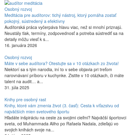
rozlišovať dôležité a podstatné od nepodstatného. Mám dlhoročné
Osobný rozvoj
skúsenosti s prácou s ľuďmi a riadením firiem, najmä v oblasti výroby.
Meditácia pre audítorov: tichý nástroj, ktorý pomáha zostať
Dbám preto na praktický prínos informácii a využitie „sedliackeho
pokojný, sústredený a efektívny
rozumu” v riešení každodenných situácii. Veľmi si vážim aj spoluprácu
Audítorská práca vyčerpáva hlavu viac, než si mnohí priznajú.
so Slovenskou národnou akreditačnou službou (SNAS), kde sa ako
Neustály tlak, termíny, zodpovednosť a potreba sústrediť sa na
technický expert zúčastňujem posudzovaní ďalších certifikačných
detaily môžu viesť k s...
orgánov. Vďaka tomu som pochopil, že dobrá komunikácia je
16. januára 2026
najlepšou vizitkou profesionálneho audítora. Moja odborná kvalifikácia:
Od roku 2005 som absolvoval množstvo školení a odbornej prípravy
Osobný rozvoj
zameranej na auditovanie systémov manažérstva pod vedením
Máte v sebe audítora? Otestujte sa v 10 otázkach zo života!
najuznávanejších lektorov. Napríklad: interný audit, externý audit,
Niektorí sa s tým narodia, iní to v sebe objavia pri treťom
kombinovaný audit (Eurocontrol / SSK - Slovenská spoločnosť pre
narovnávaní príboru v kuchynke. Zistite v 10 otázkach, či máte
kvalitu / MASM Žilina - Ing. Majchrák), ISO 9001 (MASM - Ing.
talent na audit… a...
Grauzeľ), ISO 14001 (MASM - Ing. Boďová) ISO 50001 (Bureau
31. júla 2025
Veritas - Ing. Pisoň), Školenie posudzovateľov SNAS pre systémy
manažérstva podľa ISO/IEC 17021-1 (SNAS - Ing. Pelechová, Ing.
Knihy pre osobný rast
Randus) a ďalšie. Normy ISO považujem za výborného pomocníka pre
Knihy, ktoré vám zmenia život (3. časť): Cesta k víťazstvu od
všetkých, ktorí to s podnikaním myslia vážne. Systém manažérstva
najväčších mien svetového športu
kvality podľa ISO 9001 je dokonca jeden z mojich koníčkov. Často
Hľadáte inšpiráciu na ceste za svojimi cieľmi? Najväčší športovci
vyvíjam nové a moderné spôsoby jeho aplikácie v praxi.
sveta, od Muhammada Aliho po Rafaela Nadala, zdieľajú vo
svojich knihách svoje na...