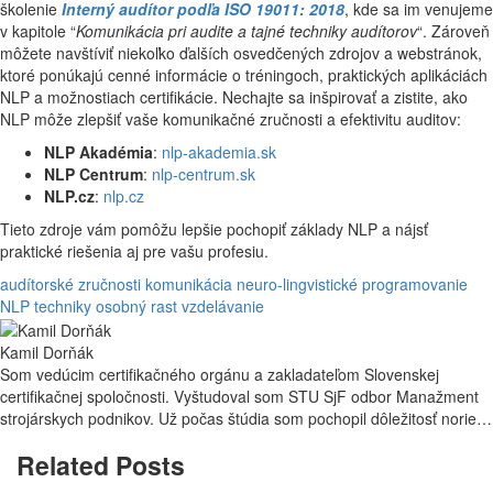
školenie
Interný audítor podľa ISO 19011: 2018
, kde sa im venujeme
v kapitole “
Komunikácia pri audite a tajné techniky audítorov
“. Zároveň
môžete navštíviť niekoľko ďalších osvedčených zdrojov a webstránok,
ktoré ponúkajú cenné informácie o tréningoch, praktických aplikáciách
NLP a možnostiach certifikácie. Nechajte sa inšpirovať a zistite, ako
NLP môže zlepšiť vaše komunikačné zručnosti a efektivitu auditov:
NLP Akadémia
:
nlp-akademia.sk
NLP Centrum
:
nlp-centrum.sk
NLP.cz
:
nlp.cz
Tieto zdroje vám pomôžu lepšie pochopiť základy NLP a nájsť
praktické riešenia aj pre vašu profesiu.
audítorské zručnosti
komunikácia
neuro-lingvistické programovanie
NLP techniky
osobný rast
vzdelávanie
Kamil Dorňák
Som vedúcim certifikačného orgánu a zakladateľom Slovenskej
certifikačnej spoločnosti. Vyštudoval som STU SjF odbor Manažment
strojárskych podnikov. Už počas štúdia som pochopil dôležitosť noriem
a osvojil som si filozofiu systémov manažérstva. Audítorom som od
Related Posts
roku 2005. V rámci audítorskej činnosti preverujem každoročne
desiatky firiem z najrôznejších oblasti hospodárstva. To ma naučilo