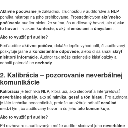
Aktívne počúvanie
je základnou zručnosťou v audítorstve a
NLP
ponúka nástroje na jeho prehlbovanie. Prostredníctvom
aktívneho
počúvania
audítor nielen že vníma, čo auditovaný hovorí, ale aj
ako
to hovorí
– v akom
kontexte
, s akými
emóciami
a
úmyslami
.
Ako to využiť pri audite?
Keď audítor
aktívne počúva
, dokáže lepšie vyhodnotiť, či auditovaný
poskytuje jasné a
konzistentné odpovede
, alebo či sa snaží
skryť
niektoré informácie
. Audítor tak môže cielenejšie klásť otázky a
odhaliť potenciálne
nezhody
.
2. Kalibrácia – pozorovanie neverbálnej
komunikácie
Kalibrácia
je technika
NLP
, ktorá učí, ako sledovať a interpretovať
neverbálne signály
, ako sú
mimika
,
gestá
a
tón hlasu
. Pre audítora
je táto technika neoceniteľná, pretože umožňuje odhaliť
nesúlad
medzi tým, čo auditovaný hovorí a čo jeho
telo komunikuje
.
Ako to využiť pri audite?
Pri rozhovore s auditovaným môže audítor sledovať jeho
neverbálne