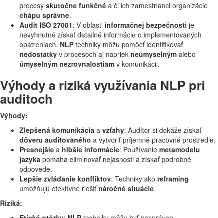
procesy
skutočne funkčné
a či ich zamestnanci organizácie
chápu správne
.
Audit ISO 27001
: V oblasti
informačnej bezpečnosti
je
nevyhnutné získať detailné informácie o implementovaných
opatreniach.
NLP
techniky môžu pomôcť identifikovať
nedostatky
v procesoch aj napriek
neúmyselným
alebo
úmyselným nezrovnalostiam
v komunikácii.
Výhody a riziká využívania NLP pri
auditoch
Výhody:
Zlepšená komunikácia
a
vzťahy
: Audítor si dokáže získať
dôveru auditovaného
a vytvoriť príjemné pracovné prostredie.
Presnejšie
a
hlbšie informácie
: Používanie
metamodelu
jazyka
pomáha eliminovať nejasnosti a získať podrobné
odpovede.
Lepšie zvládanie konfliktov
: Techniky ako
reframing
umožňujú efektívne riešiť
náročné situácie
.
Riziká:
Etické otázky
:
NLP
techniky môžu byť nesprávne