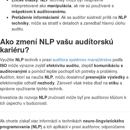
interpretované ako
manipulácia
, ak nie sú používané s
rešpektom k auditovanému
.
Preťaženie informáciami
: Ak sa audítor sústredí príliš na
NLP
techniky
, môže sa stratiť v detailoch a zanedbať hlavnú úlohu
auditu.
Ako zmení NLP vašu audítorskú
kariéru?
Využitie
NLP
techník v praxi
audítora systémov manažérstva
podľa
ISO
môže výrazne zvýšiť
efektivitu auditu
, zlepšiť
komunikáciu s
auditovanými
a pomôcť lepšie pochopiť ich potreby a problémy.
Audítori, ktorí sa naučia
NLP
, môžu dosiahnuť
presnejšie výsledky
a
efektívnejšie odhaliť
nezhody
. Zároveň však treba dbať na
etiku
a
správne využívanie týchto techník.
Investícia do rozvoja
NLP
zručností môže byť pre audítorov kľúčom k
ich úspechu v budúcnosti.
Ak chcete získať viac informácií o technikách
neuro-lingvistického
programovania (NLP)
a ich aplikácii v praxi audítorov, odporúčame