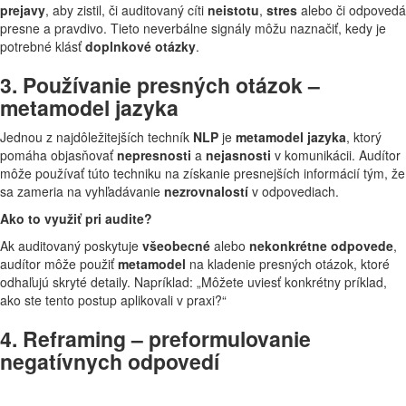
prejavy
, aby zistil, či auditovaný cíti
neistotu
,
stres
alebo či odpovedá
presne a pravdivo. Tieto neverbálne signály môžu naznačiť, kedy je
potrebné klásť
doplnkové otázky
.
3. Používanie presných otázok –
metamodel jazyka
Jednou z najdôležitejších techník
NLP
je
metamodel jazyka
, ktorý
pomáha objasňovať
nepresnosti
a
nejasnosti
v komunikácii. Audítor
môže používať túto techniku na získanie presnejších informácií tým, že
sa zameria na vyhľadávanie
nezrovnalostí
v odpovediach.
Ako to využiť pri audite?
Ak auditovaný poskytuje
všeobecné
alebo
nekonkrétne odpovede
,
audítor môže použiť
metamodel
na kladenie presných otázok, ktoré
odhaľujú skryté detaily. Napríklad: „Môžete uviesť konkrétny príklad,
ako ste tento postup aplikovali v praxi?“
4. Reframing – preformulovanie
negatívnych odpovedí