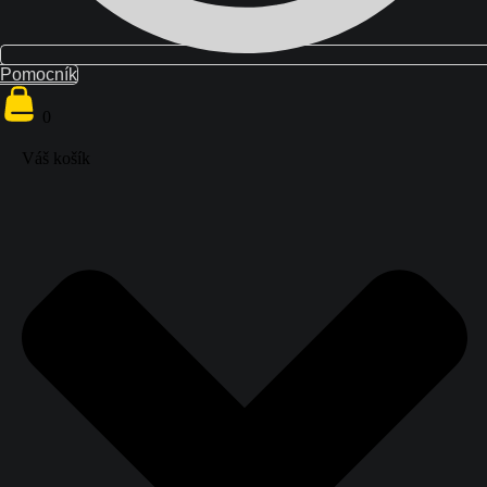
Pomocník
{{ search
}}
0
0
Váš košík
Váš košík
Domov
Školenia
Blog
O nás
Kontakt