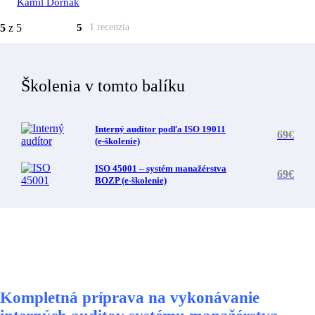
Kamil Dorňák
5
z 5
5
1 recenzia
Školenia v tomto balíku
Interný audítor podľa ISO 19011
69€
(e-školenie)
ISO 45001 – systém manažérstva
69€
BOZP (e-školenie)
Kompletná príprava na vykonávanie