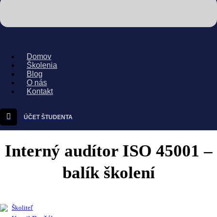
Domov
Školenia
Blog
O nás
Kontakt
ÚČET ŠTUDENTA
Interný audítor ISO 45001 –
balík školení
Školiteľ