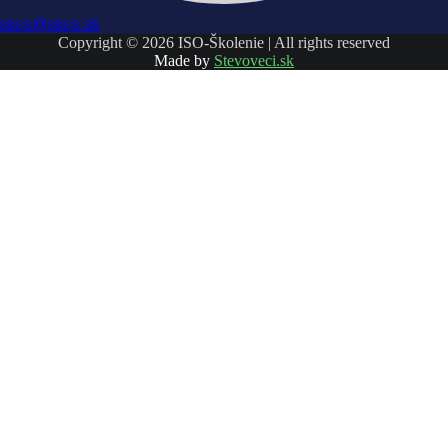
skcs@skcs.sk
Copyright © 2026 ISO-Školenie | All rights reserved
Made by
Stevoveci.sk
Prihlásiť sa
The password must have a minimum of
8 characters of numbers and letters, contain at least 1 capital letter
Súhlasím s ukladaním a spracovaním mojich údajov touto webovou
stránkou.
Zásady ochrany osobných údajov
Zapamätať si ma
Prihlásiť sa
Registrácia
Restore password
Send reset link
Password reset link sent
to your email
Close
Nemáte účet?
Registrácia
Prihlásiť sa
Zabudli ste heslo?