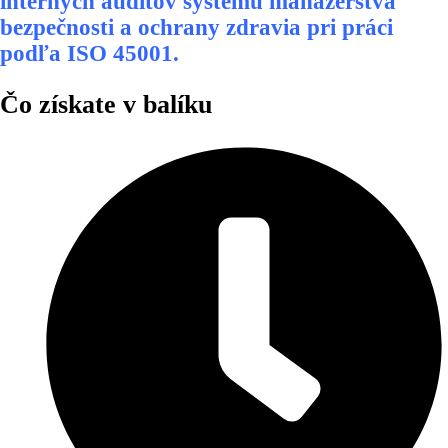
interných auditov systému manažérstva
bezpečnosti a ochrany zdravia pri práci
podľa ISO 45001.
Čo získate v balíku