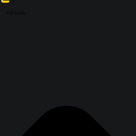
0
ÚČET ŠTUDENTA
Váš košík
{{ search }}
0
Váš košík