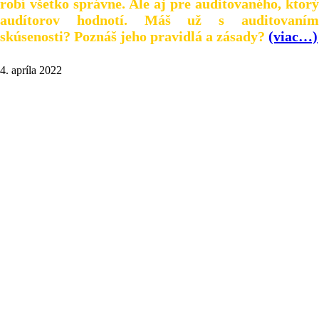
robí všetko správne. Ale aj pre auditovaného, ktorý
audítorov hodnotí. Máš už s auditovaním
skúsenosti? Poznáš jeho pravidlá a zásady?
(viac…)
4. apríla 2022