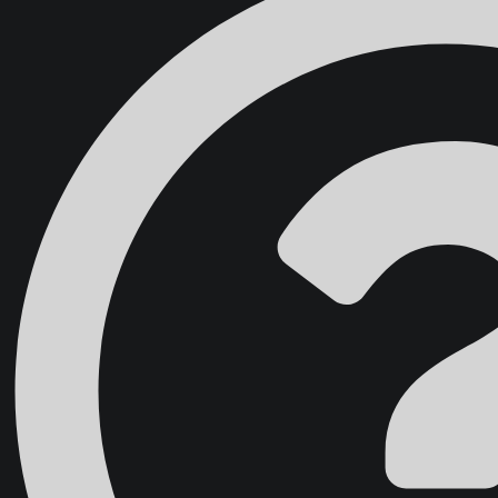
Domov
Školenia
Blog
O nás
Kontakt
{{ search }}
ÚČET ŠTUDENTA