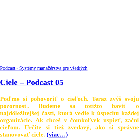
Podcast - Systémy manažérstva pre všetkých
Ciele – Podcast 05
Poďme si pohovoriť o cieľoch. Teraz zvýš svoju
pozornosť. Budeme sa totižto baviť o
najdôležitejšej časti, ktorá vedie k úspechu každej
organizácie. Ak chceš v čomkoľvek uspieť, začni
cieľom. Určite si tiež zvedavý, ako si správne
stanovovať ciele.
(viac…)