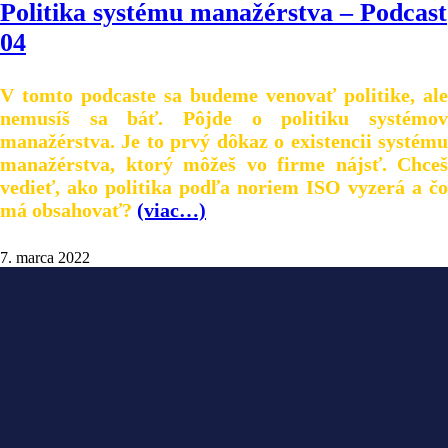
Politika systému manažérstva – Podcast
04
V tomto podcaste sa budeme venovať politike, ale
nemusíš sa báť. Pôjde o politiku systémov
manažérstva. Je to prvý dôkaz o existencii systému
manažérstva, ktorý môžeš vo firme nájsť. Chceš
vedieť, ako politika podľa noriem ISO vyzerá a čo
má obsahovať?
(viac…)
7. marca 2022