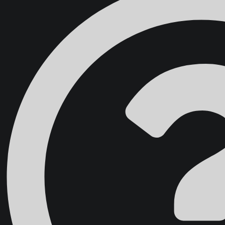
Domov
Školenia
Blog
O nás
Kontakt
Účet študenta
{{ search }}