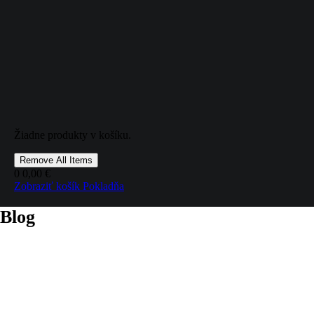
Školenia
Blog
O nás
Kontakt
Účet študenta
/data/1/2/125b8aae-77c3-4e12-9d06-5fe19abb91d2/iso-
skolenie.sk/web/wp-content/themes/ms-lms-starter-
theme/templates/post/index.php on line
5
post-layout-columns-
Warning
: Undefined array key "ms_lms_starter_blog_skin_columns"
Žiadne produkty v košíku.
in
/data/1/2/125b8aae-77c3-4e12-9d06-5fe19abb91d2/iso-
skolenie.sk/web/wp-content/themes/ms-lms-starter-
Remove All Items
theme/templates/post/index.php
on line
5
0
0,00 €
">
Zobraziť košík
Pokladňa
Blog