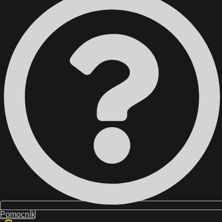
Domov
Školenia
Blog
O nás
Kontakt
Účet
Pomocník
študenta
{{ search