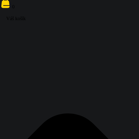
0
Váš košík
{{ search
}}
0
Váš košík