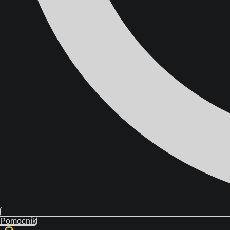
Domov
Školenia
Blog
O nás
Kontakt
Pomocník
Účet študenta