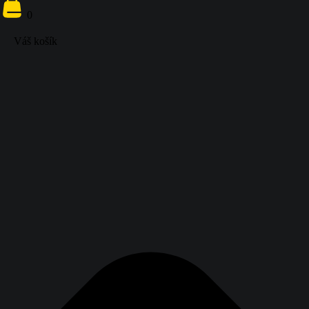
0
Váš košík
{{ search
}}
0
Váš košík