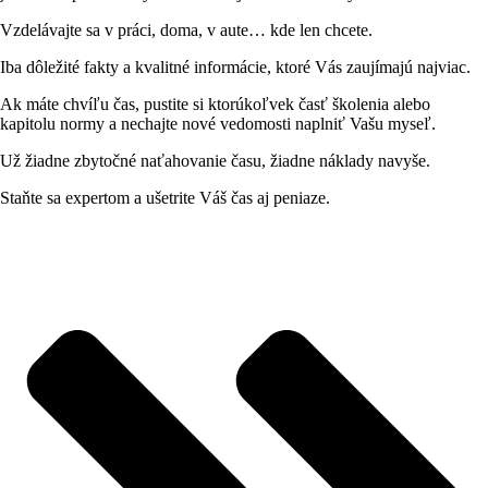
Vzdelávajte sa v práci, doma, v aute… kde len chcete.
Iba dôležité fakty a kvalitné informácie, ktoré Vás zaujímajú najviac.
Ak máte chvíľu čas, pustite si ktorúkoľvek časť školenia alebo
kapitolu normy a nechajte nové vedomosti naplniť Vašu myseľ.
Už žiadne zbytočné naťahovanie času, žiadne náklady navyše.
Staňte sa expertom a ušetrite Váš čas aj peniaze.