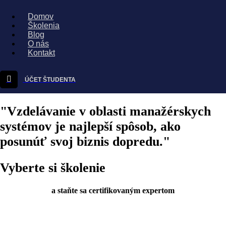
Domov
Školenia
Blog
O nás
Kontakt
ÚČET ŠTUDENTA
"Vzdelávanie v oblasti manažérskych
systémov je najlepší spôsob, ako
posunúť svoj biznis dopredu."
Vyberte si školenie
a staňte sa certifikovaným expertom