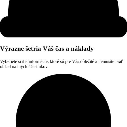
Výrazne šetria Váš čas a náklady
Vyberiete si iba informácie, ktoré sú pre Vás dôležité a nemusíte brať
ohľad na iných účastníkov.