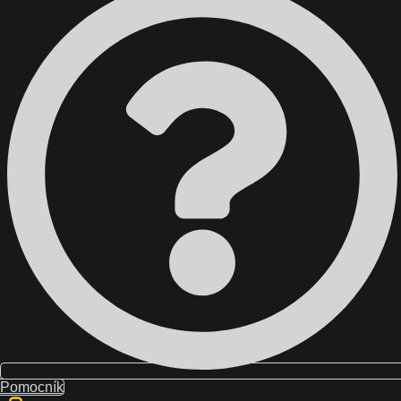
Domov
Školenia
Blog
O nás
Kontakt
Pomocník
{{ search }}