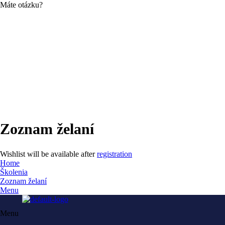
Máte otázku?
Máte otázku?
Send enquiry
Message sent
Close
Zoznam želaní
Wishlist will be available after
registration
Home
Školenia
Zoznam želaní
Menu
Menu