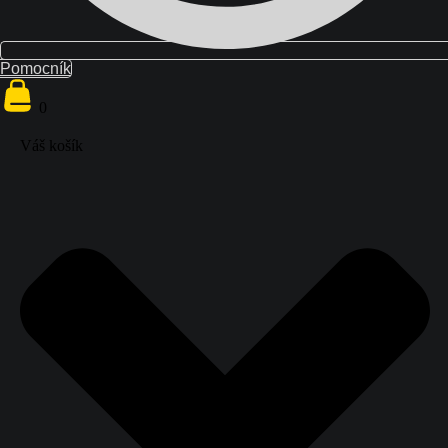
Pomocník
{{ search
}}
0
0
Váš košík
Váš košík
Domov
Školenia
Blog
O nás
Kontakt