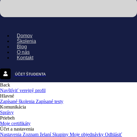
Domov
Školenia
Blog
O nás
Kontakt
ÚČET ŠTUDENTA
Back
Navštíviť verejný profil
Hlavné
Zapísané školenia
Zapísané testy
Komunikácia
Správy
Priebeh
Moje certifikáty
Účet a nastavenia
Nastavenia
Zoznam želaní
Skupiny
Moje objednávky
Odhlásiť