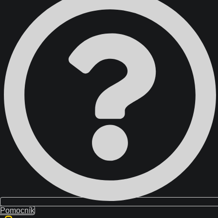
Domov
Školenia
Blog
O nás
Kontakt
Pomocník
ÚČET
{{ search